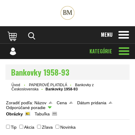
MENU
KATEGÓRIE
Bankovky 1958-93
Úvod
PAPIEROVÉ PLATIDLÁ
Bankovky z
Československa
Bankovky 1958-93
Zoradiť podľa:
Názov
Cena
Dátum pridania
Odporúčané poradie
Obrázky
Tabuľka
Tip
Akcia
Zľava
Novinka