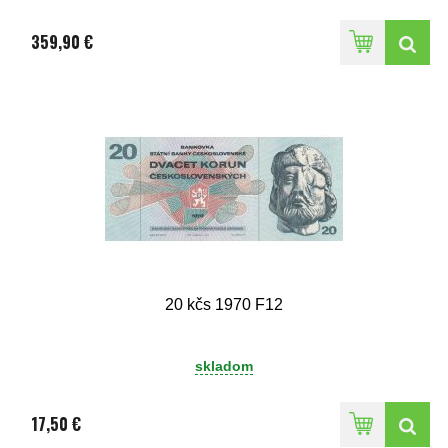
359,90 €
20 kčs 1970 F12
skladom
17,50 €