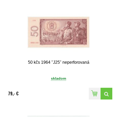
50 kčs 1964 "J25" neperforovaná
skladom
79,- €