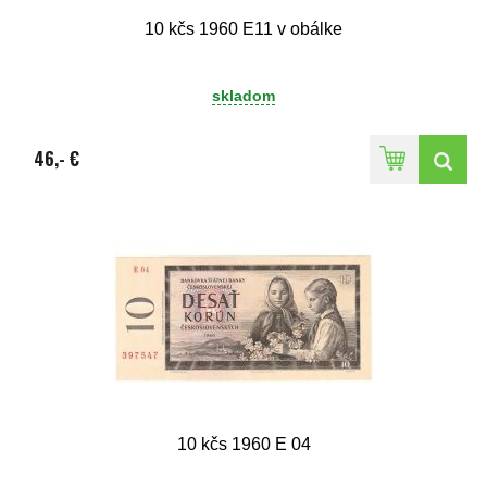
10 kčs 1960 E11 v obálke
skladom
46,- €
10 kčs 1960 E 04