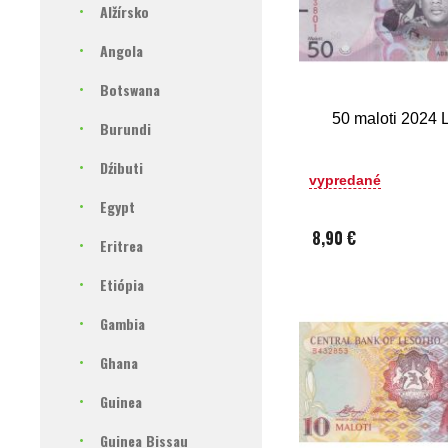
Alžírsko
Angola
Botswana
50 maloti 2024 
Burundi
Dźibuti
vypredané
Egypt
8,90 €
Eritrea
Etiópia
Gambia
Ghana
Guinea
Guinea Bissau