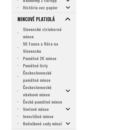
Bankovky z Európy
História cez papier
MINCOVÉ PLATIDLÁ
Slovenské strieborné
mince
5€ Fauna a flóra na
Slovensku
Pamätné 2€ mince
Pamätné listy
Československé
pamätné mince
Československé
obehové mince
České pamätné mince
Svetové mince
Investičné mince
Ročníkové sady mincí