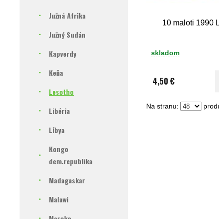
Južná Afrika
10 maloti 1990 
Južný Sudán
Kapverdy
skladom
Keňa
4,50 €
Lesotho
Na stranu:
produ
Libéria
Líbya
Kongo
dem.republika
Madagaskar
Malawi
Maroko