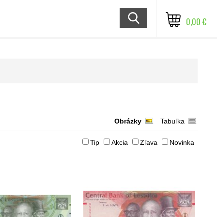
0,00 €
Obrázky
Tabuľka
Tip
Akcia
Zľava
Novinka