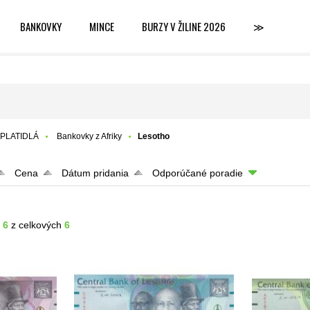
BANKOVKY
MINCE
BURZY V ŽILINE 2026
≫
PLATIDLÁ
Bankovky z Afriky
Lesotho
Cena
Dátum pridania
Odporúčané poradie
- 6
z celkových
6