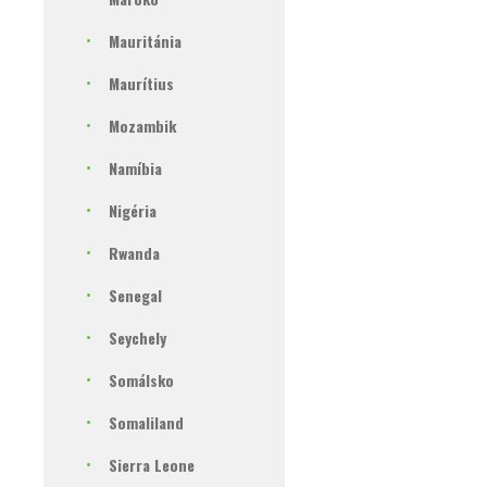
Mauritánia
Maurítius
Mozambik
Namíbia
Nigéria
Rwanda
Senegal
Seychely
Somálsko
Somaliland
Sierra Leone