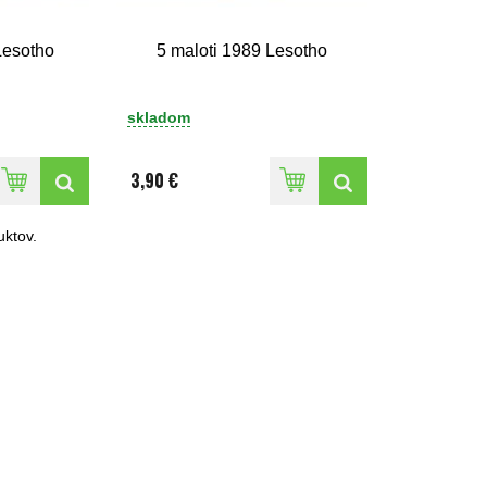
Lesotho
5 maloti 1989 Lesotho
skladom
3,90 €
ktov.