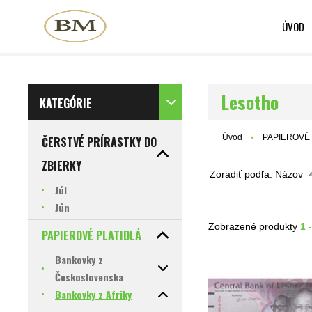
ÚVOD
Lesotho
KATEGÓRIE
Úvod
PAPIEROVÉ 
ČERSTVÉ PRÍRASTKY DO
ZBIERKY
Zoradiť podľa:
Názov
Júl
Jún
Zobrazené produkty
1 
PAPIEROVÉ PLATIDLÁ
Bankovky z
Československa
Bankovky z Afriky