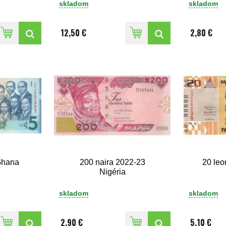
skladom
skladom
12,50 €
2,80 €
Ghana
200 naira 2022-23
20 leo
Nigéria
skladom
skladom
2,90 €
5,10 €