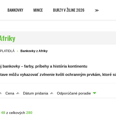
BANKOVKY
MINCE
BURZY V ŽILINE 2026
≫
Afriky
PLATIDLÁ
Bankovky z Afriky
ej bankovky – farby, príbehy a história kontinentu
ave môžu vykazovať zvlnenie kvôli ochranným prvkám, ktoré s
Cena
Dátum pridania
Odporúčané poradie
- 48
z celkových
280