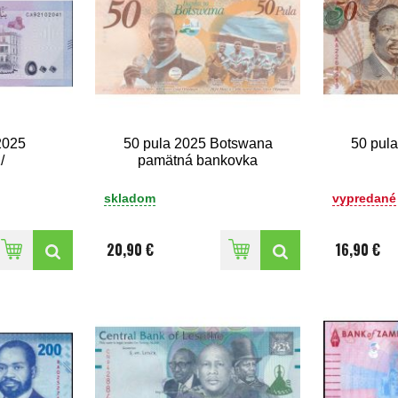
2025
50 pula 2025 Botswana
50 pul
/
pamätná bankovka
skladom
vypredané
20,90 €
16,90 €