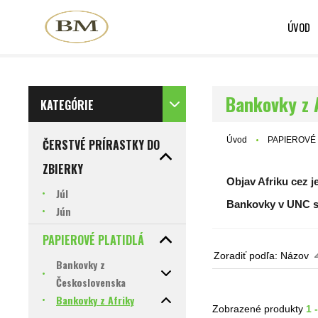
ÚVOD
Bankovky z 
KATEGÓRIE
Úvod
PAPIEROVÉ 
ČERSTVÉ PRÍRASTKY DO
ZBIERKY
Objav Afriku cez j
Júl
Bankovky v UNC st
Jún
PAPIEROVÉ PLATIDLÁ
Zoradiť podľa:
Názov
Bankovky z
Československa
Bankovky z Afriky
Zobrazené produkty
1 