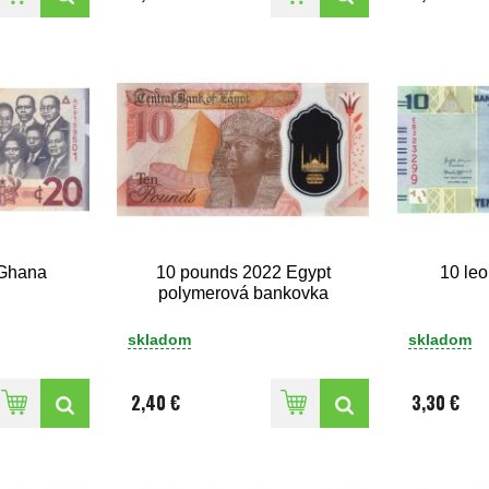
 Ghana
10 pounds 2022 Egypt
10 le
polymerová bankovka
skladom
skladom
2,40 €
3,30 €