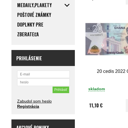
MEDAILY,PLAKETY
POŠTOVÉ ZNÁMKY
DOPLNKY PRE
ZBERATEĽA
PRIHLÁSENIE
20 cedis 2022
skladom
Zabudol som heslo
11,10 €
Registrácia
AKCIOVÉ PONUKY