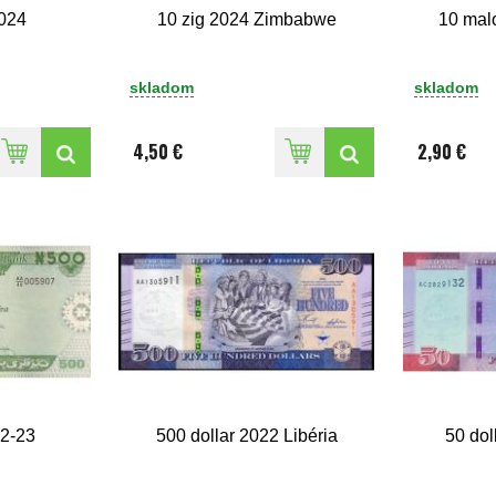
2024
10 zig 2024 Zimbabwe
10 mal
skladom
skladom
4,50 €
2,90 €
22-23
500 dollar 2022 Libéria
50 dol