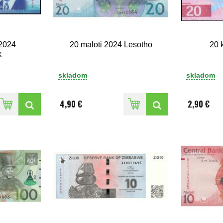
 2024
20 maloti 2024 Lesotho
20 
k
skladom
skladom
4,90 €
2,90 €