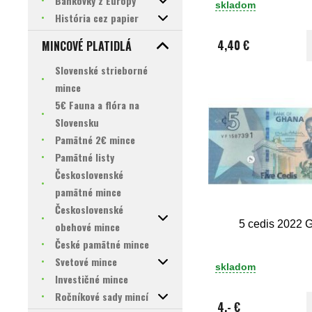
Bankovky z Európy
skladom
História cez papier
4,40 €
MINCOVÉ PLATIDLÁ
Slovenské strieborné
mince
5€ Fauna a flóra na
Slovensku
Pamätné 2€ mince
Pamätné listy
Československé
pamätné mince
Československé
5 cedis 2022 
obehové mince
České pamätné mince
Svetové mince
skladom
Investičné mince
Ročníkové sady mincí
4,- €