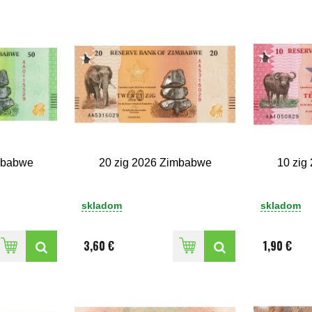
mbabwe
20 zig 2026 Zimbabwe
10 zig
skladom
skladom
3,60 €
1,90 €