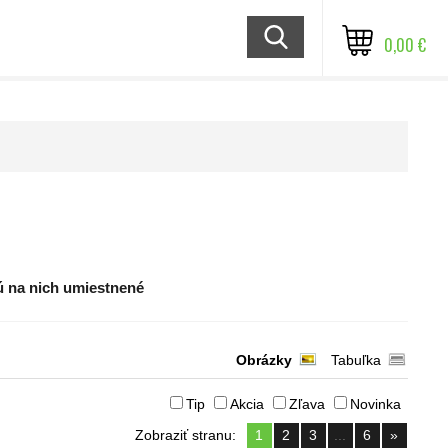
0,00 €
ú na nich umiestnené
Obrázky
Tabuľka
Tip
Akcia
Zľava
Novinka
Zobraziť stranu:
1
2
3
...
6
»