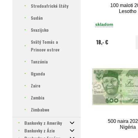
Stredoafrické štáty
100 maloti 
Lesotho
Sudán
skladom
Svazijsko
Svätý Tomás a
18,- €
Princov ostrov
Tanzánia
Uganda
Zaire
Zambia
Zimbabwe
500 naira 20
Bankovky z Ameriky
Nigéria
Bankovky z Ázie