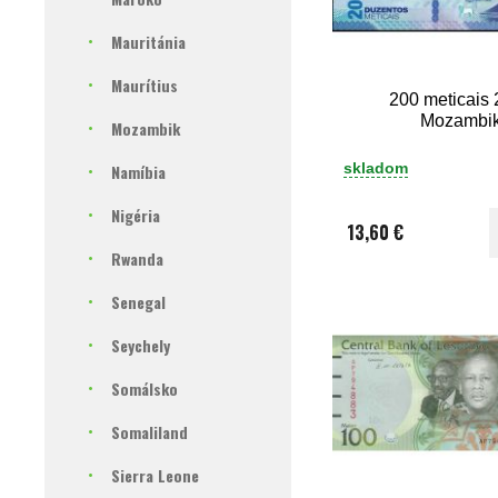
Mauritánia
Maurítius
200 meticais
Mozambi
Mozambik
skladom
Namíbia
Nigéria
13,60 €
Rwanda
Senegal
Seychely
Somálsko
Somaliland
Sierra Leone