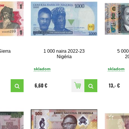
ierra
1 000 naira 2022-23
5 000
Nigéria
2
skladom
skladom
6,60 €
13,- €