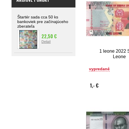
Štartér sada cca 50 ks
bankoviek pre začínajúceho
zberateľa
22,50 €
Detail
1 leone 2022 S
Leone
vypredané
1,- €