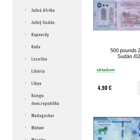
Južná Afrika
Južný Sudán
Kapverdy
Keňa
500 pounds 
Sudán /02
Lesotho
skladom
Libéria
Líbya
4,90 €
Kongo
dem.republika
Madagaskar
Malawi
Maroko