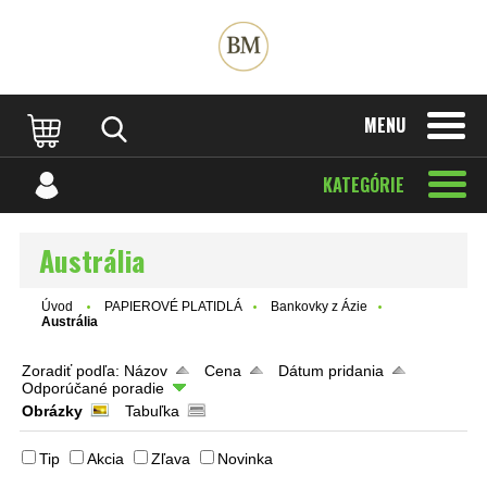
MENU
KATEGÓRIE
Austrália
Úvod
PAPIEROVÉ PLATIDLÁ
Bankovky z Ázie
Austrália
Zoradiť podľa:
Názov
Cena
Dátum pridania
Odporúčané poradie
Obrázky
Tabuľka
Tip
Akcia
Zľava
Novinka