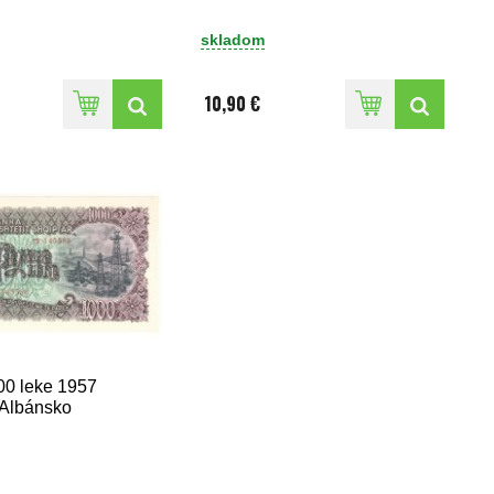
skladom
10,90 €
00 leke 1957
Albánsko