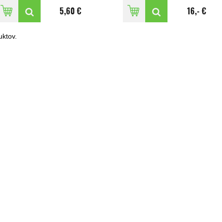
5,60 €
16,- €
ktov.