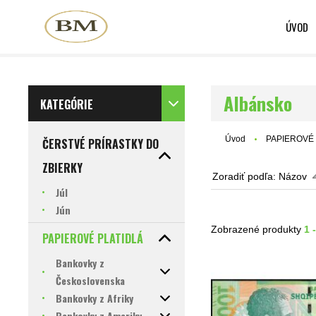
ÚVOD
Albánsko
KATEGÓRIE
Úvod
PAPIEROVÉ 
ČERSTVÉ PRÍRASTKY DO
ZBIERKY
Zoradiť podľa:
Názov
Júl
Jún
Zobrazené produkty
1 
PAPIEROVÉ PLATIDLÁ
Bankovky z
Československa
Bankovky z Afriky
Bankovky z Ameriky