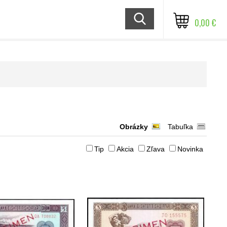
0,00 €
Obrázky
Tabuľka
Tip
Akcia
Zľava
Novinka