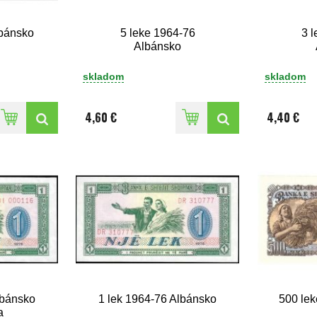
lbánsko
5 leke 1964-76
3 
n
Albánsko
skladom
skladom
4,60 €
4,40 €
lbánsko
1 lek 1964-76 Albánsko
500 lek
a