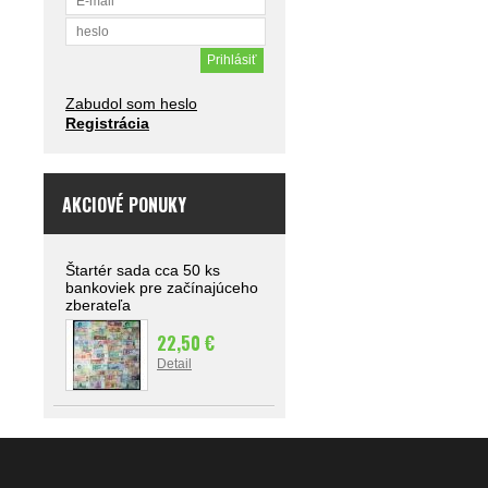
Zabudol som heslo
Registrácia
AKCIOVÉ PONUKY
Štartér sada cca 50 ks
bankoviek pre začínajúceho
zberateľa
22,50 €
Detail