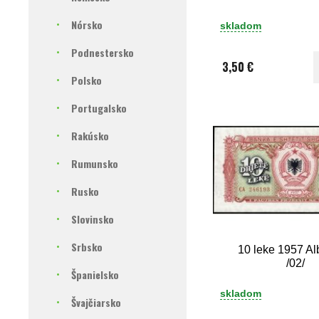
Nórsko
skladom
Podnestersko
3,50 €
Polsko
Portugalsko
Rakúsko
Rumunsko
Rusko
Slovinsko
Srbsko
10 leke 1957 A
/02/
Španielsko
skladom
Švajčiarsko