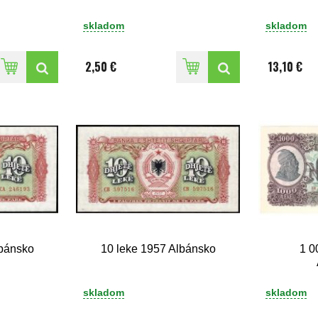
skladom
skladom
2,50 €
13,10 €
lbánsko
10 leke 1957 Albánsko
1 0
skladom
skladom