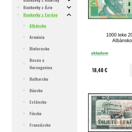
Bankovky z Ázie
Bankovky z Európy
Albánsko
1000 leke 2
Arménia
Albánsk
Bielorusko
skladom
Bosna a
Hercegovina
18,40 €
Bulharsko
Dánsko
Estónsko
Fínsko
Francúzsko