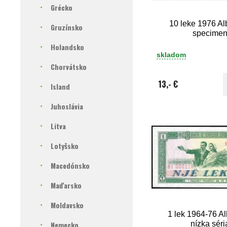
Grécko
10 leke 1976 A
Gruzínsko
specime
Holandsko
skladom
Chorvátsko
13,- €
Island
Juhoslávia
Litva
Lotyšsko
Macedónsko
Maďarsko
Moldavsko
1 lek 1964-76 A
Nemecko
nízka séri