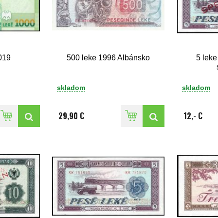
019
500 leke 1996 Albánsko
5 lek
o
skladom
skladom
29,90 €
12,- €