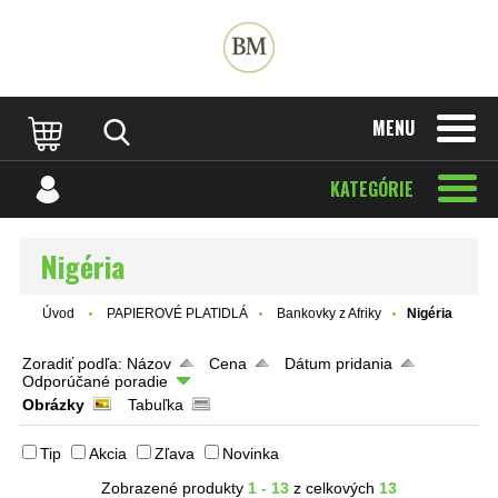
MENU
KATEGÓRIE
Nigéria
Úvod
PAPIEROVÉ PLATIDLÁ
Bankovky z Afriky
Nigéria
Zoradiť podľa:
Názov
Cena
Dátum pridania
Odporúčané poradie
Obrázky
Tabuľka
Tip
Akcia
Zľava
Novinka
Zobrazené produkty
1 - 13
z celkových
13