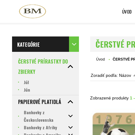
ÚVOD
ČERSTVÉ PR
KATEGÓRIE
Úvod
ČERSTVÉ P
ČERSTVÉ PRÍRASTKY DO
ZBIERKY
Zoradiť podľa:
Názov
Júl
Jún
Zobrazené produkty
1 
PAPIEROVÉ PLATIDLÁ
Bankovky z
Československa
Bankovky z Afriky
Bankovky z Ameriky