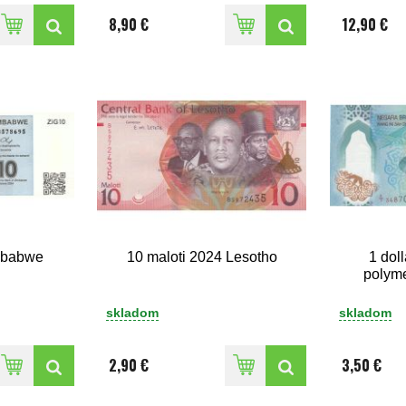
8,90 €
12,90 €
mbabwe
10 maloti 2024 Lesotho
1 dol
polym
skladom
skladom
2,90 €
3,50 €