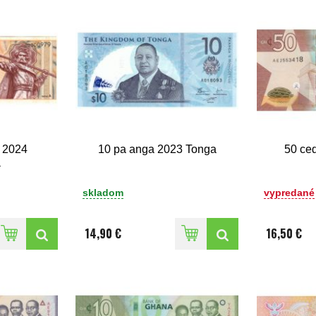
 2024
10 pa anga 2023 Tonga
50 ce
a
skladom
vypredané
14,90 €
16,50 €