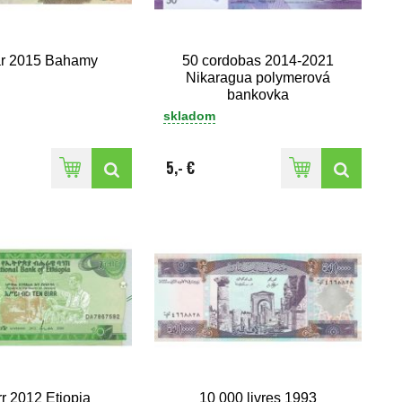
ar 2015 Bahamy
50 cordobas 2014-2021
Nikaragua polymerová
bankovka
skladom
5,- €
rr 2012 Etiopia
10 000 livres 1993