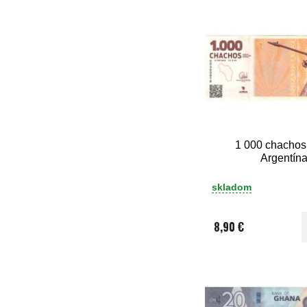
1 000 chachos
Argentín
skladom
8,90 €