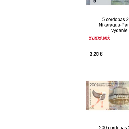
5 cordobas 
Nikaragua-Pa
vydanie
vypredané
2,20 €
200 cordobas 