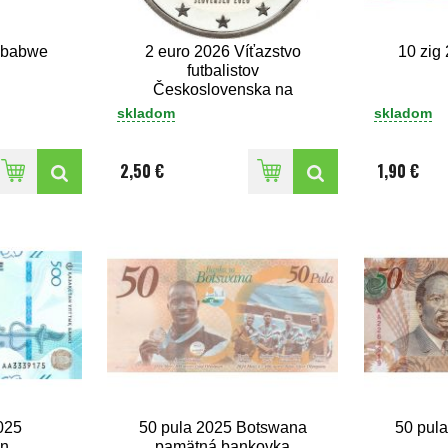
mbabwe
2 euro 2026 Víťazstvo
10 zig
futbalistov
Československa na
Majstrovstvách Európy
skladom
skladom
2,50 €
1,90 €
025
50 pula 2025 Botswana
50 pul
an
pamätná bankovka