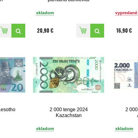
skladom
vypredané
20,90 €
16,90 €
Lesotho
2 000 tenge 2024
2 000
Kazachstan
skladom
skladom