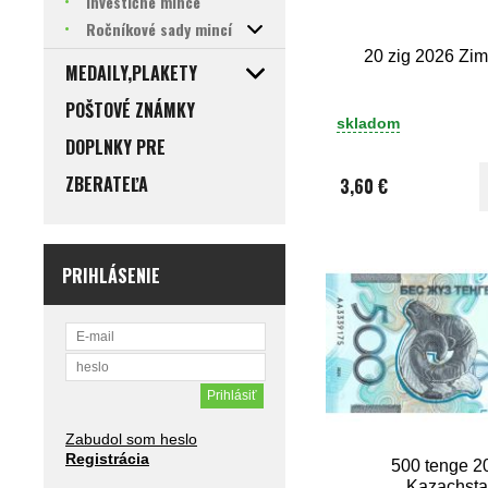
Investičné mince
Ročníkové sady mincí
20 zig 2026 Zi
MEDAILY,PLAKETY
POŠTOVÉ ZNÁMKY
skladom
DOPLNKY PRE
ZBERATEĽA
3,60 €
PRIHLÁSENIE
Zabudol som heslo
Registrácia
500 tenge 2
Kazachst