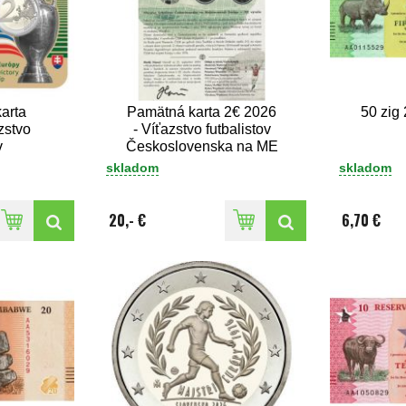
arta
Pamätná karta 2€ 2026
50 zig
zstvo
- Víťazstvo futbalistov
v
Československa na ME
a na ME
skladom
skladom
20,- €
6,70 €