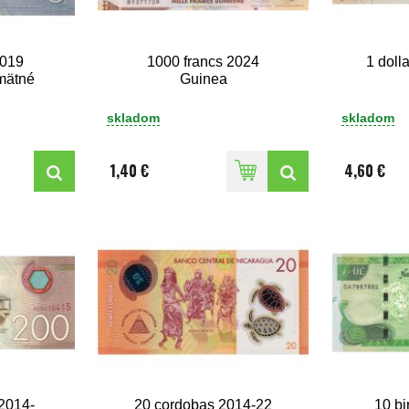
2019
1000 francs 2024
1 doll
mätné
Guinea
skladom
skladom
1,40 €
4,60 €
2014-
20 cordobas 2014-22
10 bi