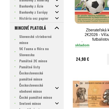
Bankovky z Ázie
Bankovky z Európy
História cez papier
MINCOVÉ PLATIDLÁ
Zberateľská k
2€2026 - Víťa
Slovenské strieborné
futbalisto
mince
Československ
skladom
5€ Fauna a flóra na
Slovensku
24,90 €
Pamätné 2€ mince
Pamätné listy
Československé
pamätné mince
Československé
obehové mince
České pamätné mince
Svetové mince