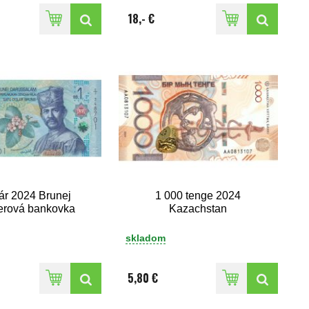
18,- €
lár 2024 Brunej
1 000 tenge 2024
erová bankovka
Kazachstan
skladom
5,80 €