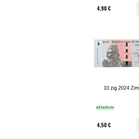
4,90 €
10 zig 2024 Zi
skladom
4,50 €