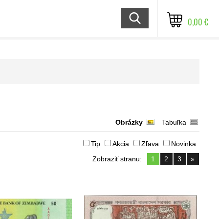
0,00 €
Obrázky
Tabuľka
Tip
Akcia
Zľava
Novinka
Zobraziť stranu:
1
2
3
»