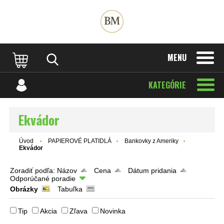
MENU
KATEGÓRIE
Ekvádor
Úvod
PAPIEROVÉ PLATIDLÁ
Bankovky z Ameriky
Ekvádor
Zoradiť podľa:
Názov
Cena
Dátum pridania
Odporúčané poradie
Obrázky
Tabuľka
Tip
Akcia
Zľava
Novinka