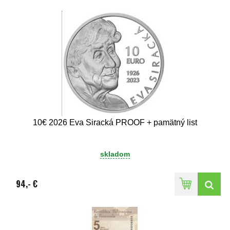
10€ 2026 Eva Siracká PROOF + pamätný list
skladom
94,- €